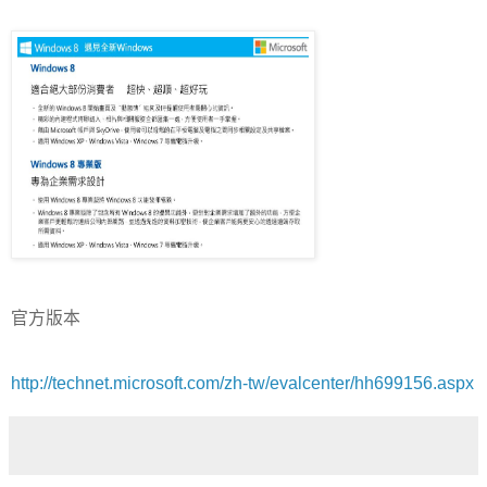
官方版本
http://technet.microsoft.com/zh-tw/evalcenter/hh699156.aspx