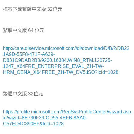
檔案下載繁體中文版 32位元
繁體中文版 64 位元
http://care.dlservice.microsoft.com//dl/download/D/B/2/DB22
1A9D-55F8-471F-A639-
D831C9DAD2B3/9200.16384.WIN8_RTM.120725-
1247_X64FRE_ENTERPRISE_EVAL_ZH-TW-
HRM_CENA_X64FREE_ZH-TW_DV5.ISO?lcid=1028
繁體中文版 32位元
https://profile.microsoft.com/RegSysProfileCenter/wizard.asp
x?wizid=8E730F39-CD55-4EFB-8AA0-
C57ED4C390EF&lcid=1028